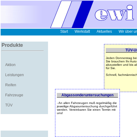
Start
Werkstatt
Aktuelles
Wir über u
Produkte
TÜV-U
Jeden Donnerstag bei
Sie brauchen Ihr Auto
Aktion
abzustellen und bis a
für Sie.
Leistungen
Schnell, fachmännisch
Reifen
Fahrzeuge
Abgassonderuntersuchungen
- An allen Fahrzeugen muß regelmäßig die
TÜV
jeweilige Abgasuntersuchung durchgeführt
werden. Vereinbaren Sie einen Termin mit
uns!