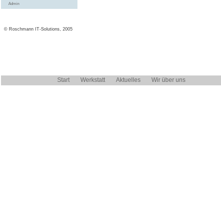
Admin
© Roschmann IT-Solutions, 2005
Start
Werkstatt
Aktuelles
Wir über uns