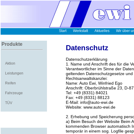
Start
Werkstatt
Aktuelles
Wir über u
Produkte
Datenschutz
Datenschutzerklärung
Aktion
1. Name und Anschrift des für die V
Verantwortlicher im Sinne der Date
Leistungen
geltenden Datenschutzgesetze und 
Rechtsanwaltskanzlei:
Name: Auto Ewi, Winfried Ego
Reifen
Anschrift: Oberbrühlstraße 23, D
Tel: +49 (8331) 84021
Fahrzeuge
Fax: +49 (8331) 88123
E-Mail: info@auto-ewi.de
TÜV
Website: www.auto-ewi.de
2. Erhebung und Speicherung pers
a) Beim Besuch der Website Beim A
kommenden Browser automatisch Inf
temporär in einem sog. Logfile gesp