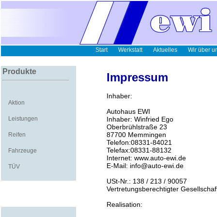
Start
Werkstatt
Aktuelles
Wir über u
Produkte
Impressum
Inhaber:
Aktion
Autohaus EWI
Leistungen
Inhaber: Winfried Ego
Oberbrühlstraße 23
87700 Memmingen
Reifen
Telefon:08331-84021
Telefax:08331-88132
Fahrzeuge
Internet: www.auto-ewi.de
E-Mail: info@auto-ewi.de
TÜV
USt-Nr.: 138 / 213 / 90057
Vertretungsberechtigter Gesellschaf
Realisation: