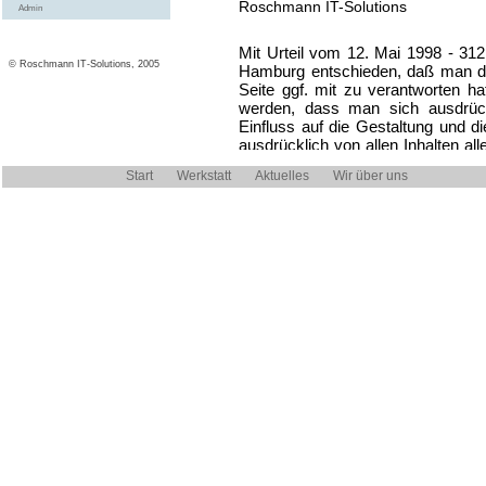
Roschmann IT-Solutions
Admin
Mit Urteil vom 12. Mai 1998 - 312
© Roschmann IT-Solutions, 2005
Hamburg entschieden, daß man durc
Seite ggf. mit zu verantworten ha
werden, dass man sich ausdrückl
Einfluss auf die Gestaltung und di
ausdrücklich von allen Inhalten al
Inhalte der gelinkten Seiten nicht z
Start
Werkstatt
Aktuelles
Wir über uns
diesem Server sowie evtl. vorhand